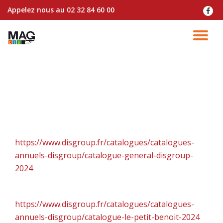
Appelez nous au
02 32 84 60 00
fa-
faceb
Aller
au
DÉ
contenu
LA
NA
Retrouvez nos catalogues professionnels via les
liens suivants :
Catalogue DISGROUP – Catalogue Général
https://www.disgroup.fr/catalogues/catalogues-
annuels-disgroup/catalogue-general-disgroup-
2024
Catalogue PETIT BENOIT – Gamme Surgelés
https://www.disgroup.fr/catalogues/catalogues-
annuels-disgroup/catalogue-le-petit-benoit-2024